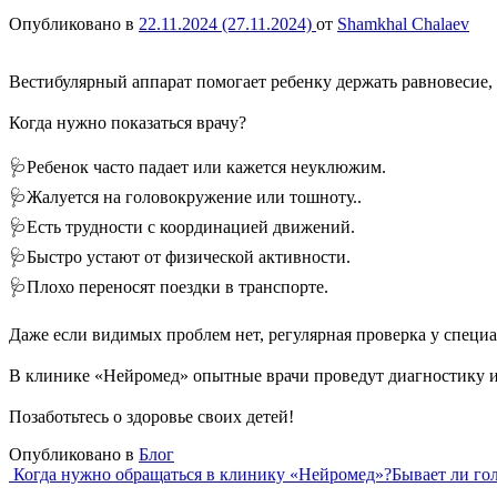
Опубликовано в
22.11.2024
(27.11.2024)
от
Shamkhal Chalaev
Вестибулярный аппарат помогает ребенку держать равновесие, 
⠀
Когда нужно показаться врачу?
⠀
🩺Ребенок часто падает или кажется неуклюжим.
🩺Жалуется на головокружение или тошноту..
🩺Есть трудности с координацией движений.
🩺Быстро устают от физической активности.
🩺Плохо переносят поездки в транспорте.
⠀
Даже если видимых проблем нет, регулярная проверка у специа
⠀
В клинике «Нейромед» опытные врачи проведут диагностику и
⠀
Позаботьтесь о здоровье своих детей!
Опубликовано в
Блог
Навигация
Когда нужно обращаться в клинику «Нейромед»?
Бывает ли го