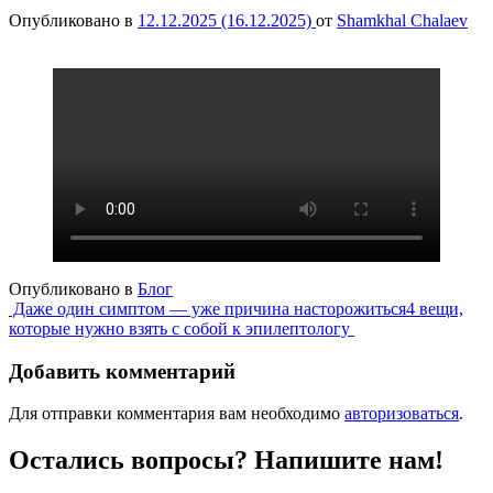
Опубликовано в
12.12.2025
(16.12.2025)
от
Shamkhal Chalaev
Опубликовано в
Блог
Навигация
Даже один симптом — уже причина насторожиться
4 вещи,
которые нужно взять с собой к эпилептологу
по
записям
Добавить комментарий
Для отправки комментария вам необходимо
авторизоваться
.
Остались вопросы? Напишите нам!